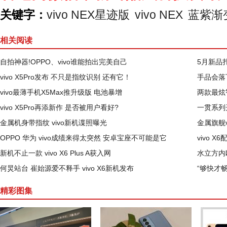
关键字：
vivo NEX星迹版
vivo NEX
蓝紫渐
相关阅读
自拍神器!OPPO、vivo谁能拍出完美自己
5月新品扎
vivo X5Pro发布 不只是指纹识别 还有它！
手品会落下
vivo最薄手机X5Max推升级版 电池暴增
两款最炫
vivo X5Pro再添新作 是否被用户看好?
一贯系列开
金属机身带指纹 vivo新机谍照曝光
金属旗舰vi
OPPO 华为 vivo成绩来得太突然 安卓宝座不可能是它
vivo X
新机不止一款 vivo X6 Plus A获入网
水立方内欧
何炅站台 崔始源爱不释手 vivo X6新机发布
“够快才畅
精彩图集