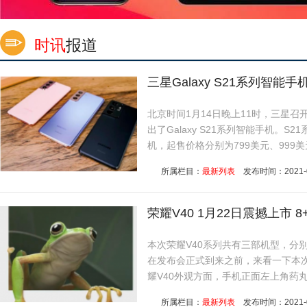
时讯
报道
三星Galaxy S21系列智能手
北京时间1月14日晚上11时，三星召
出了Galaxy S21系列智能手机。S21系列
机，起售价格分别为799美元、999美元
所属栏目：
最新列表
发布时间：2021-01-
荣耀V40 1月22日震撼上市 8+
本次荣耀V40系列共有三部机型，分别是荣
上
在发布会正式到来之前，来看一下本次
耀V40外观方面，手机正面左上角药丸.
所属栏目：
最新列表
发布时间：2021-01-