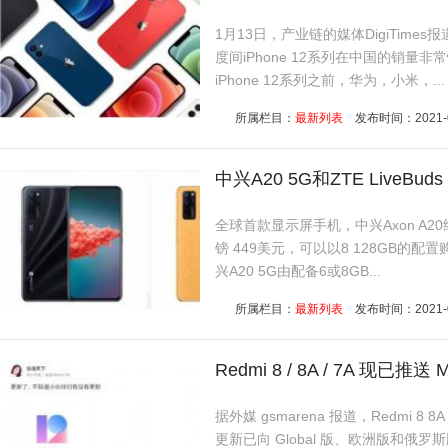
1月13日，产业链的媒体DigiTimes
度间iPhone 12系列在中国的销量非
iPhone 12系列之前，华为，小米，...
所属栏目：
最新列表
发布时间：2021-01-
中兴A20 5G和ZTE LiveB
全球首款显示屏手机，中兴Axon A20终
镑 449美元，可以以8 128GB的配
兴A20 5G由配备6或8GB...
所属栏目：
最新列表
发布时间：2021-01-
Redmi 8 / 8A / 7A 现已推送 
据外媒 gsmarena 报道，Redmi 8 8A 
更新已向 Global 版、欧洲版和俄罗斯