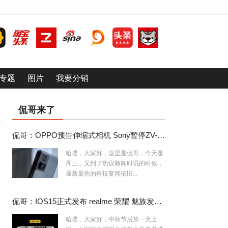
专题
图片
我要分销
侃哥来了
侃哥：OPPO预告伸缩式相机 Sony暂停ZV-E10相机生产
哈喽，大家好，这里是侃哥，今天是
周三，又到了热议新闻时讯的时候，
最新最热的科技要闻依旧...
侃哥：IOS15正式发布 realme 荣耀 魅族发布会撞车
哈喽，大家好，中秋节后第一天上