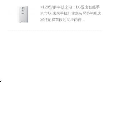
<1205期>科技来电：LG退出智能手
机市场 未来手机行业寡头局势初现大
家还记得前段时间业内传...
A