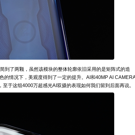
数量精简到了两颗，虽然该模块的整体轮廓依旧采用的是矩阵式的造
的情况下，美观度得到了一定的提升。AI和40MP AI CAMER
至于这组4000万超感光AI双摄的表现如何我们留到后面再说。