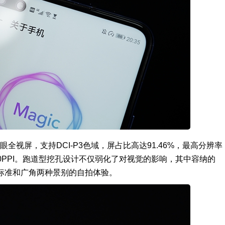
CD魅眼全视屏，支持DCI-P3色域，屏占比高达91.46%，最高分辨率
400PPI。跑道型挖孔设计不仅弱化了对视觉的影响，其中容纳的
供标准和广角两种景别的自拍体验。